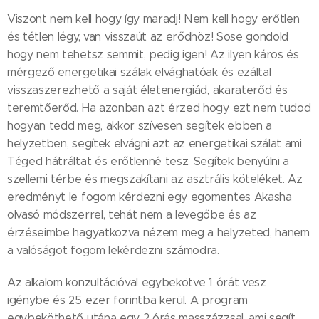
Viszont nem kell hogy így maradj! Nem kell hogy erőtlen
és tétlen légy, van visszaút az erődhöz! Sose gondold
hogy nem tehetsz semmit, pedig igen! Az ilyen káros és
mérgező energetikai szálak elvághatóak és ezáltal
visszaszerezhető a saját életenergiád, akaraterőd és
teremtőerőd. Ha azonban azt érzed hogy ezt nem tudod
hogyan tedd meg, akkor szívesen segítek ebben a
helyzetben, segítek elvágni azt az energetikai szálat ami
Téged hátráltat és erőtlenné tesz. Segítek benyúlni a
szellemi térbe és megszakítani az asztrális köteléket. Az
eredményt le fogom kérdezni egy egomentes Akasha
olvasó módszerrel, tehát nem a levegőbe és az
érzéseimbe hagyatkozva nézem meg a helyzeted, hanem
a valóságot fogom lekérdezni számodra.
Az alkalom konzultációval egybekötve 1 órát vesz
igénybe és 25 ezer forintba kerül. A program
egybeköthető utána egy 2 órás masszázzsal, ami segít