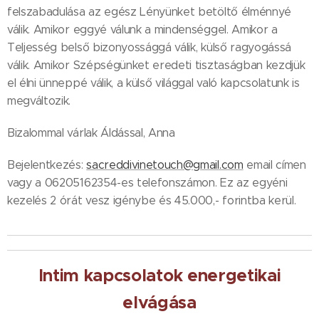
felszabadulása az egész Lényünket betöltő élménnyé
válik. Amikor eggyé válunk a mindenséggel. Amikor a
Teljesség belső bizonyossággá válik, külső ragyogássá
válik. Amikor Szépségünket eredeti tisztaságban kezdjük
el élni ünneppé válik, a külső világgal való kapcsolatunk is
megváltozik.
Bizalommal várlak Áldással, Anna
Bejelentkezés:
sacreddivinetouch@gmail.com
email címen
vagy a 06205162354-es telefonszámon. Ez az egyéni
kezelés 2 órát vesz igénybe és 45.000,- forintba kerül.
Intim kapcsolatok energetikai
elvágása