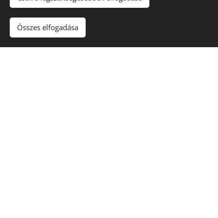
Összes elfogadása
Gondoltál már arra hogy mekkora erő rejlik a saját
szexuális erődben? Beleéreztél már valaha abba az
erőbe amivel az egész Bolygót benépesíthetnéd? Ezt az
elementális erőt a saját gyógyításodra, életerőd
növelésére, és egészséged szolgálatába állíthatod. A
keleti emberek szerint a hosszú élet titka az energia
megőrzése és átalakítása.