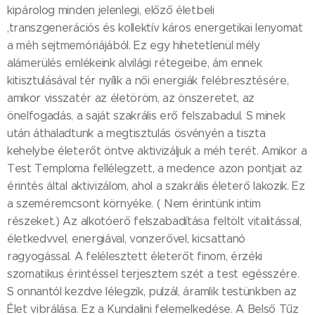
kipárolog minden jelenlegi, előző életbeli
,transzgenerációs és kollektív káros energetikai lenyomat
a méh sejtmemóriájából. Ez egy hihetetlenül mély
alámerülés emlékeink alvilági rétegeibe, ám ennek
kitisztulásával tér nyílik a női energiák felébresztésére,
amikor visszatér az életöröm, az önszeretet, az
önelfogadás, a saját szakrális erő felszabadul. S minek
után áthaladtunk a megtisztulás ösvényén a tiszta
kehelybe életerőt öntve aktivizáljuk a méh terét. Amikor a
Test Temploma fellélegzett, a medence azon pontjait az
érintés által aktivizálom, ahol a szakrális életerő lakozik. Ez
a szeméremcsont környéke. ( Nem érintünk intim
részeket.) Az alkotóerő felszabadítása feltölt vitalitással,
életkedvvel, energiával, vonzerővel, kicsattanó
ragyogással. A felélesztett életerőt finom, érzéki
szomatikus érintéssel terjesztem szét a test egésszére.
S onnantól kezdve lélegzik, pulzál, áramlik testünkben az
Élet vibrálása. Ez a Kundalini felemelkedése. A Belső Tűz