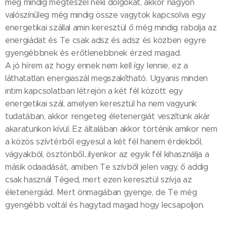
még mindig megteszel neki dolgokat, akkor nagyon
valószínűleg még mindig össze vagytok kapcsolva egy
energetikai szállal amin keresztül ő még mindig rabolja az
energiádat és Te csak adsz és adsz és közben egyre
gyengébbnek és erőtlenebbnek érzed magad.
A jó hírem az hogy ennek nem kell így lennie, ez a
láthatatlan energiaszál megszakítható. Ugyanis minden
intim kapcsolatban létrejön a két fél között egy
energetikai szál, amelyen keresztül ha nem vagyunk
tudatában, akkor rengeteg életenergiát veszítünk akár
akaratunkon kívül. Ez általában akkor történik amikor nem
a közös szívtérből egyesül a két fél hanem érdekből,
vágyakból, ösztönből...ilyenkor az egyik fél kihasználja a
másik odaadását, amiben Te szívből jelen vagy, ő addig
csak használ Téged, mert ezen keresztül szívja az
életenergiád. Mert önmagában gyenge, de Te még
gyengébb voltál és hagytad magad hogy lecsapoljon.