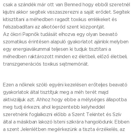
csak a szándék már ott van Benned hogy ebből szeretnél
kijutni akkor segítek visszaszerezni a saját erődet. Segítek
kitisztítani a méhedben ragadt toxikus emlékeket és
felszabadítani az alkotóerőd szent központját.
Az ókori Papnők tudását elhozva egy olyan beavató
szomatikus érintésen alapuló gyakorlatot ajánlok melyben
egy energiavákummal teljesen ki tudjuk tisztítani a
méhedben raktározott minden ez életbeli, előző életbeli,
transzgenerációs toxikus sejtmemóriát.
Ezen a nőknek szóló egyéni kezelésen erőteljes beavató
gyakorlatok által tisztítjuk meg a méh terét majd
aktivizáljuk azt. Ahhoz hogy ebbe a mélységes állapotba
meg tudj érkezni, ahol legszentebb kelyheddel
szeretnénk foglalkozni előbb a Szent Tekintet és Szív
által a másikban lakozó Isteni szikrára hangolódunk. Ebben
a szent Jelenlétben megérkezünk a tiszta érzékelés, az