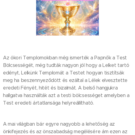
Az ókori Templomokban még ismerték a Papnők a Test
Bölcsességét, még tudták nagyon jól hogy a Lelket tartó
edényt, Lelkünk Templomát a Testet hogyan tisztítsák
meg ha beszennyeződött és ezáltal a Lélek elvesztette
eredeti Fényét, hitét és bizalmát. A belső hangjukra
hallgatva használták azt a testi bölcsességet amelyben a
Test eredeti ártatlansága helyreállítható.
A mai világban bár egyre nagyobb a lehetőség az
önkifejezés és az önszabadság megélésére ám ezen az