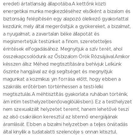
eredeti ártatlanság állapotába.A kettőnk közti
energetikai munka megkezdéséhez elsőként a bizalom és
biztonság felépítésén egy alapozó ölelkező gyakorlattal
kezdünk, mely által megerősítjük a gyökereket, a bizalmat,
a nyugalmat, a zavartalan béke állapotát és
megismertetjük testünket a finom, szeretetteljes
érintések elfogadásához. Megnyitjuk a szív terét, ahol
összekapcsolódunk az Ősbizalom Örök Rózsájával.Amikor
késszen állsz Méhed megtisztítására behívjuk Lelkünk
őszinte hangjával az égi segítséget és megnyitjuk
magunkat a kozmikus yin forrása előtt, hogy ebben a
szakrális erőtérben történhessen a testi-lelki
megtisztulás.A méhtisztítás gyakorlata ruhában történik,
ám intim testhelyzetben(lovaglóülésben). Ez a testhelyzet
nem szexualizált helyzetet teremt, hanem lehetővé teszi
az alsó csakrákon keresztül az Istennő energiájának
áramlását. Ebben a bizalmi helyzetben a teljes önátadás
által kinyílik a tudatalatti szelencéje s onnan kitisztul,