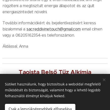
rögzíteni a megtisztult energia állapotot és az újult
energiaszintedet növelni.
További információkért és bejelentkezésért keress
bizalommal a
sacreddivinetouch@gmail.com
email címen
vagy a 06205162354-es telefonszámon.
Áldással, Anna
Taoista Belső Tűz Alkímia
Sütiket használunk, hogy biztosítsuk a weboldal megfelelő
működését és biztonságát, valamint hogy a lehető legjobb
felhasználói élményt kínáljuk Neked.
Csak a legszükségesebbek elfogadása