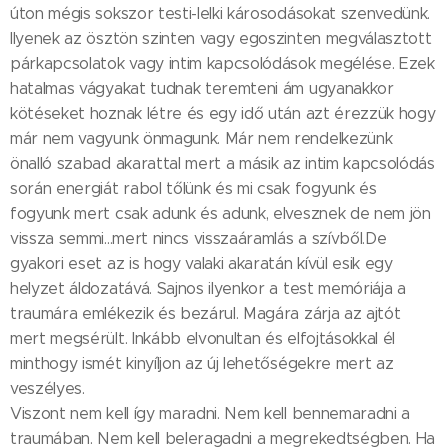
úton mégis sokszor testi-lelki károsodásokat szenvedünk.
Ilyenek az ösztön szinten vagy egoszinten megválasztott
párkapcsolatok vagy intim kapcsolódások megélése. Ezek
hatalmas vágyakat tudnak teremteni ám ugyanakkor
kötéseket hoznak létre és egy idő után azt érezzük hogy
már nem vagyunk önmagunk. Már nem rendelkezünk
önalló szabad akarattal mert a másik az intim kapcsolódás
során energiát rabol tőlünk és mi csak fogyunk és
fogyunk mert csak adunk és adunk, elvesznek de nem jön
vissza semmi...mert nincs visszaáramlás a szívből.De
gyakori eset az is hogy valaki akaratán kívül esik egy
helyzet áldozatává. Sajnos ilyenkor a test memóriája a
traumára emlékezik és bezárul. Magára zárja az ajtót
mert megsérült. Inkább elvonultan és elfojtásokkal él
minthogy ismét kinyíljon az új lehetőségekre mert az
veszélyes.
Viszont nem kell így maradni. Nem kell bennemaradni a
traumában. Nem kell beleragadni a megrekedtségben. Ha