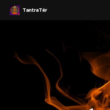
TantraTér