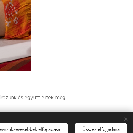
írozunk és együtt élitek meg
on részese leszel a
t.
legszükségesebbek elfogadása
Összes elfogadása