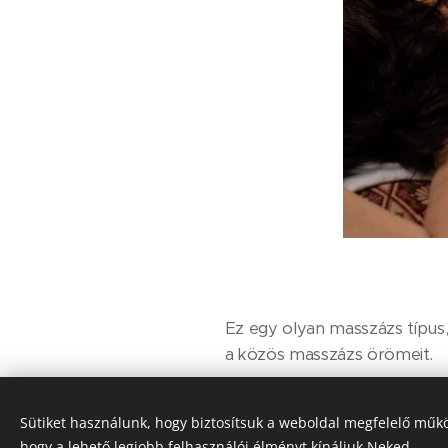
Ez egy olyan masszázs típus
a közös masszázs örömeit.
Az élmény masszázs során egy
Sütiket használunk, hogy biztosítsuk a weboldal megfelelő műkö
masszázsnak. De ha nincs ke
hogy a lehető legjobb felhasználói élményt kínáljuk Neked.