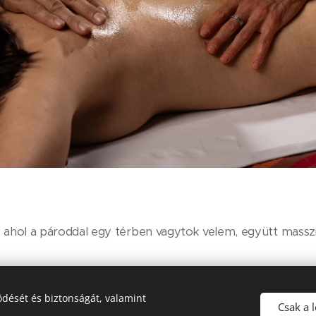
, ahol a pároddal egy térben vagytok velem, együtt massz
 kis időre Te is tantra masszőrré válhatsz, vezetett mód
dését és biztonságát, valamint
dved masszírozni, akkor nézheted is a masszázs folyamatá
Csak a 