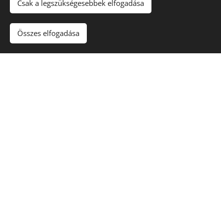
Csak a legszükségesebbek elfogadása
Összes elfogadása
Esti Masszázs program
Ha az Esti Masszázs programjainkról érdeklődsz, kattints
az "Esti Masszázs" gombra
Esti Masszázs