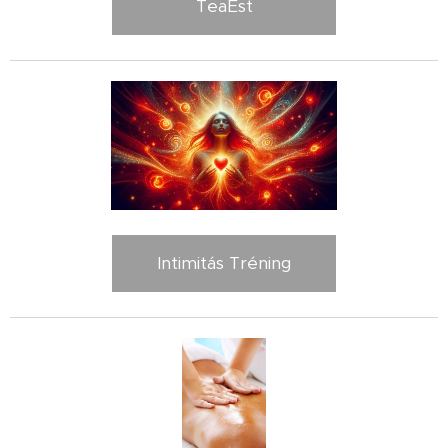
TeaEst
Intimitás Tréning