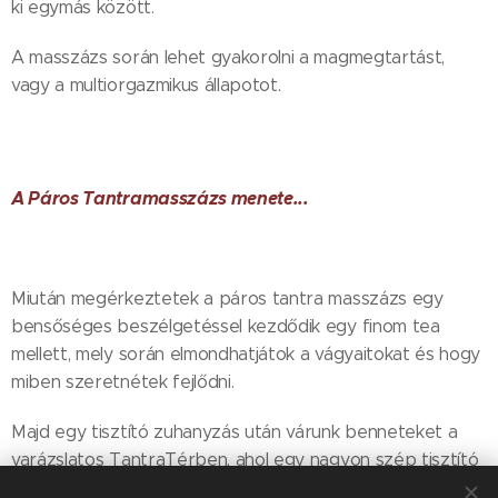
ki egymás között.
A masszázs során lehet gyakorolni a magmegtartást,
vagy a multiorgazmikus állapotot.
A Páros Tantramasszázs menete...
Miután megérkeztetek a páros tantra masszázs egy
bensőséges beszélgetéssel kezdődik egy finom tea
mellett, mely során elmondhatjátok a vágyaitokat és hogy
miben szeretnétek fejlődni.
Majd egy tisztító zuhanyzás után várunk benneteket a
varázslatos TantraTérben, ahol egy nagyon szép tisztító
- ráhangoló szertartással kezdjük meg a masszázst.