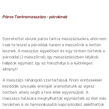
Páros Tantramasszázs - pároknak
Szeretettel várunk páros tantra masszázsunkra, ahol nem
csak te leszel a pároddal, hanem a masszőrök is ketten
lesznek. A masszázs egyidőben és egy térben történik a
pároddal (2 masszőrrel), így masszázsközben látjátok,
halljátok egymást, így ez fokozhatja is a különleges
élményt!
A masszázs ráhangoló szertartással, finom érintésekkel
kezdődik, szexuális energiát áramoltatunk az egész
testben, amely segíti a test-lélek egyensúlyát. A
masszázs hatására megnyílhattok egymásfelé az élet más
területein is és harmonikusabb kapcsolódást alakíthattok