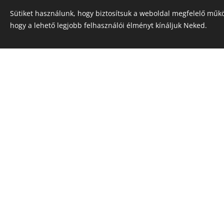
Sütiket használunk, hogy biztosítsuk a weboldal megfelelő műkö
• a férfiak számára a magmeg
hogy a lehető legjobb felhasználói élményt kínáljuk Neked.
Célunk, hogy kulcsokat adju
A gyakorlatokat végig ruhába
Ha készen álltok arra, hogy 
Program tartja: Koncz Roland
igen régóta a Tantra világáb
is.
Jelentkezni:
e-mail: tantrater@gmail.com
T.: 0630/99-87-315
Részvételi hozzájárulás 2 nap