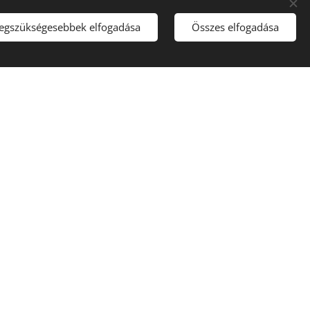
legszükségesebbek elfogadása
Összes elfogadása
khez.
 hozzatok kényelmes ruhát!
nneteket.
s ritmika oktató), aki már
t a "Varázslatos Érintésben"