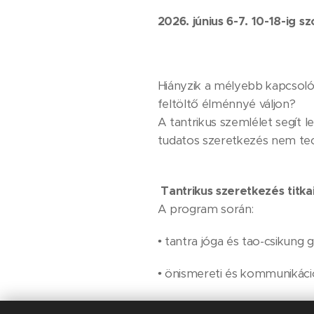
2026. június 6-7. 10-18-ig 
Hiányzik a mélyebb kapcsolód
feltöltő élménnyé váljon?
A tantrikus szemlélet segít l
tudatos szeretkezés nem tec
Tantrikus szeretkezés titkai
A program során:
• tantra jóga és tao-csikung 
• önismereti és kommunikáci
• érintés- és energetikai gyak