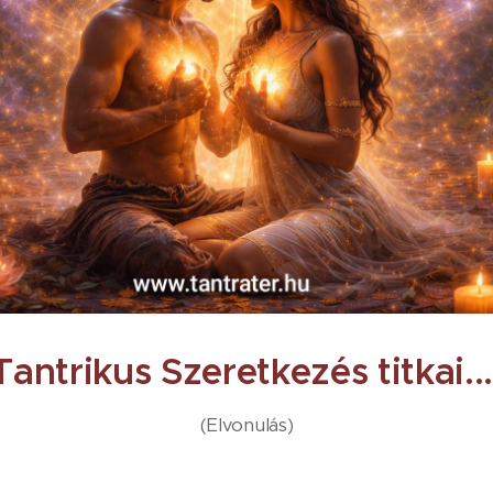
Tantrikus Szeretkezés titkai..
(Elvonulás)