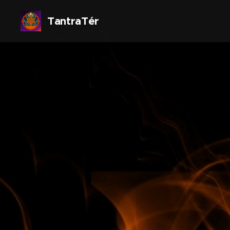
TantraTér