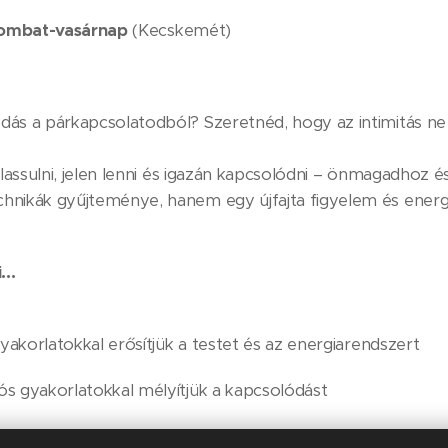
szombat-vasárnap
(Kecskemét)
ás a párkapcsolatodból? Szeretnéd, hogy az intimitás ne 
elassulni, jelen lenni és igazán kapcsolódni – önmagadhoz é
hnikák gyűjteménye, hanem egy újfajta figyelem és energ
...
gyakorlatokkal erősítjük a testet és az energiarendszert
ós gyakorlatokkal mélyítjük a kapcsolódást
orlatokkal fejlesztjük az intimitást