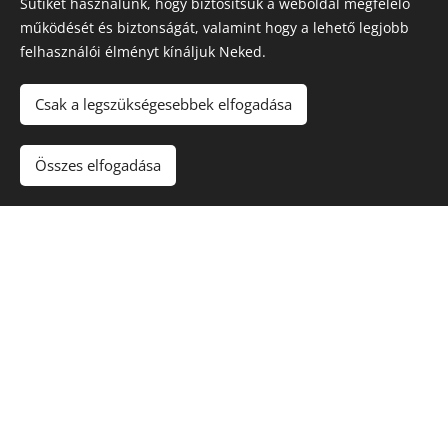
Sütiket használunk, hogy biztosítsuk a weboldal megfelelő
finoman átmasszírozom a teljes tested.
működését és biztonságát, valamint hogy a lehető legjobb
felhasználói élményt kínáljuk Neked.
Majd folytatjuk a kényeztetést a masszázs térben egy
teljes testet érintő masszázzsal.
Csak a legszükségesebbek elfogadása
A masszázs rózsa szeansszal és az egymásra
hangolódással kezdődik.
Összes elfogadása
Masszázsom során megtapasztalhatod a finom érzéki
érintések harmóniáját, az energiák áramlását, a blokkok és
a gátlások oldását. Nálam egy olyan léleksimogató
masszázst kapsz ami segít megnyílni, befogadóvá válni,
ami megnyitja a szív csakrádat és összekapcsol a
Mindenséggel, az Egységgel! Ezen a masszázson minden
Rólad szól, hogy igazán úgy érezd magad, mint egy
királynő! A masszázshoz rózsaolaj kivonatot használok.
A fürdő és a masszázs barátságos, meghitt
környezetben, halk zenével, finom illatokkal, hangulati- és