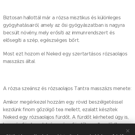
Biztosan hallottál már a rózsa misztikus és különleges
gyógyhatásairól, amely az ősi gyógyászatban is nagyra
becsült növény, mely erősíti az immunrendszert és
elősegíti a szép, egészséges bőrt.
Most ezt hozom el Neked egy szertartásos rózsaolajos
masszázs által.
A rózsa szeánsz és rózsaolajos Tantra masszázs menete:
Amikor megérkezel hozzám egy rövid beszélgetéssel
kezdünk finom gőzölgő tea mellett, ezalatt készítek
Neked egy rózsaolajos fürdőt. A fürdőt kérheted úgy is,
hogy én fürdesselek, így már a fürdőben elkezdődik
királynői kényeztetésed, mivel egy puha fürdőkesztyűvel