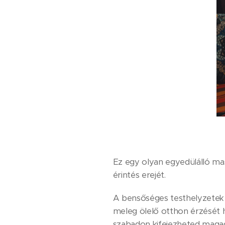
Ez egy olyan egyedülálló mas
érintés erejét.
A bensőséges testhelyzetek f
meleg ölelő otthon érzését h
szabadon kifejezheted magad.