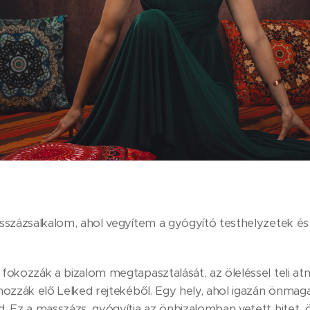
százsalkalom, ahol vegyítem a gyógyító testhelyzetek és a 
okozzák a bizalom megtapasztalását, az öleléssel teli at
ozzák elő Lelked rejtekéből. Egy hely, ahol igazán önmaga
 Ez a masszázs, gyógyítja az önbizalomban vetett hitet, ö