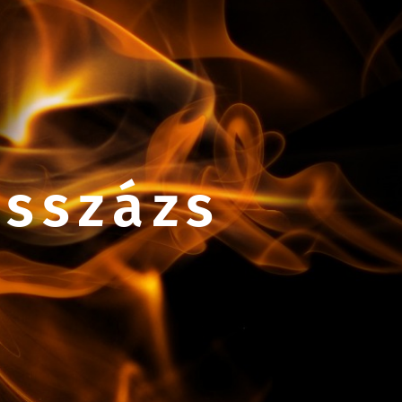
asszázs