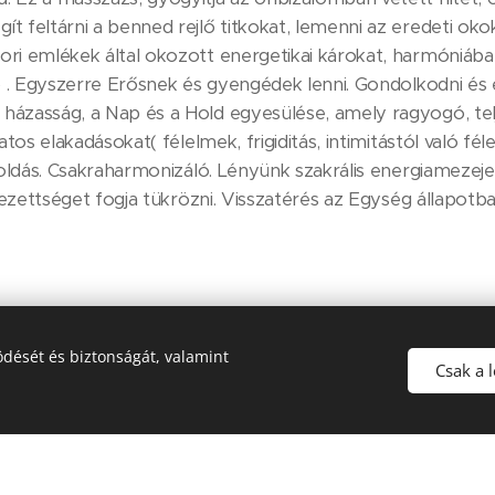
 feltárni a benned rejlő titkokat, lemenni az eredeti okok 
ri emlékek által okozott energetikai károkat, harmóniába 
) . Egyszerre Erősnek és gyengédek lenni. Gondolkodni és é
házasság, a Nap és a Hold egyesülése, amely ragyogó, t
atos elakadásokat( félelmek, frigiditás, intimitástól való fé
koldás. Csakraharmonizáló. Lényünk szakrális energiamezeje 
ndezettséget fogja tükrözni. Visszatérés az Egység állapotb
eszélgetés, szándék megfogalmazása
dését és biztonságát, valamint
Csak a 
títás, majd érzékelést fejlesztő és kapcsolódó gyakorlatok 
unk a helyszínen.)
önböző gyógyító testhelyzetben történhet. A testhelyzet
uális jellegűek. A test teljes energiarendszerére harmoniz