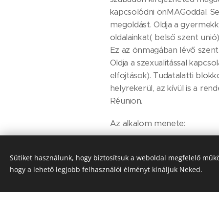
kapcsolódni önMAGoddal. Segít
megoldást. Oldja a gyermekko
oldalainkat( belső szent unió
Ez az önmagában lévő szent 
Oldja a szexualitással kapcsol
elfojtások). Tudatalatti blok
helyrekerül, az kívül is a re
Réunion.
Az alkalom menete:
-Megérkezés, rövid kezdő b
Sütiket használunk, hogy biztosítsuk a weboldal megfelelő műkö
-Szertartás: energetikai tisz
hogy a lehető legjobb felhasználói élményt kínáljuk Neked.
történik. (Szarongot biztosít
-Masszázs legalább négy kül
az alsó csakrákat de nem szex