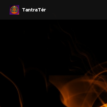
TantraTér