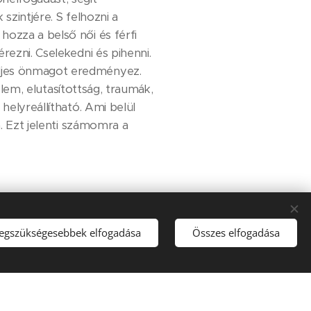
szintjére. S felhozni a
hozza a belső női és férfi
rezni. Cselekedni és pihenni.
eljes önmagot eredményez.
lelem, elutasítottság, traumák,
helyreállítható. Ami belül
a. Ezt jelenti számomra a
legszükségesebbek elfogadása
Összes elfogadása
. A szertartás szarongban
ek bensőségesek, stimulálják
áló hatással van a folyamat.