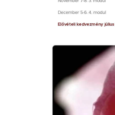
November 7-8. 3. modul
December 5-6. 4. modul
Elővételi kedvezmény július