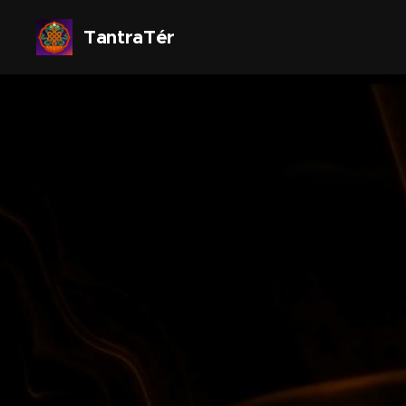
TantraTér