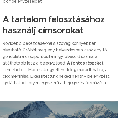
blogbejegyzéseidet.
A tartalom felosztásához
használj címsorokat
Rövidebb bekezdésekkel a szöveg könnyebben
olvasható. Próbálj meg egy bekezdésben csak egy fő
gondolatra összpontosítani, így olvasóid számára
A fontos részeket
átláthatóbb lesz a bejegyzésed.
kiemelheted. Már csak egyetlen dolog maradt hátra, a
cikk megírása. Elkészítettünk neked néhány bejegyzést,
így láthatod, milyen egyszerű a bejegyzés formázása.