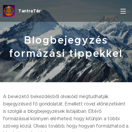
TantraTér
Blogbejegyzés
formázási tippekkel
2026.04.13
A bevezető bekezdésből olvasóid megtudhatják
bejegyzésed fő gondolatát. Emellett rövid előnézetként
is szolgál a blogbejegyzések listájában. Eltérő
formázással könnyen elérheted, hogy kitűnjön a többi
szöveg közül. Olvass tovább, hogy hogyan formázhatod a