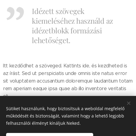
Idézett szövegek
kiemeléséhez használd az
idézetblokk formázási
lehetőséget.
Itt kezdődhet a szöveged. Kattints ide, és kezdheted is
az írást. Sed ut perspiciatis unde omnis iste natus error
sit voluptatem accusantium doloremque laudantium totam
rem aperiam eaque ipsa quae ab illo inventore veritatis
et.
Sütiket használunk, hogy biztosítsuk a weboldal megfelelő
működését és biztonságát, valamint hogy a lehető legjobb
Share
felhasználói élményt kínáljuk Neked.